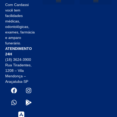
Com Cardassi
Plano Familiar
você tem
facilidades
médicas,
odontológicas,
exames, farmácia
e amparo
funerário.
ATENDIMENTO
24H
(18) 3624-3900
Rua Tiradentes,
1208 – Vila
Mendonça –
Araçatuba-SP